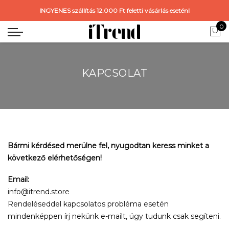
INGYENES szállítás 12.000 Ft feletti vásárlás esetén!
0
KAPCSOLAT
Bármi kérdésed merülne fel, nyugodtan keress minket a
következő elérhetőségen!
Email:
info@itrend.store
Rendeléseddel kapcsolatos probléma esetén
mindenképpen írj nekünk e-mailt, úgy tudunk csak segíteni.