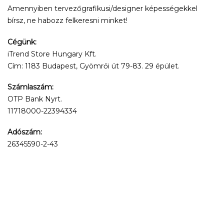
Amennyiben tervezőgrafikusi/designer képességekkel
bírsz, ne habozz felkeresni minket!
Cégünk:
iTrend Store Hungary Kft.
Cím: 1183 Budapest, Gyömrői út 79-83. 29 épület.
Számlaszám:
OTP Bank Nyrt.
11718000-22394334
Adószám:
26345590-2-43