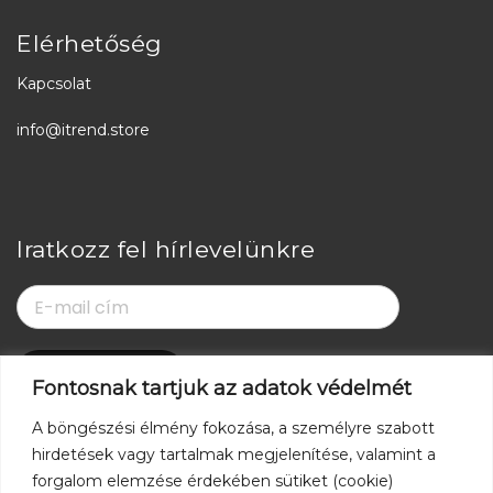
Elérhetőség
Kapcsolat
info@itrend.store
Iratkozz fel hírlevelünkre
Fontosnak tartjuk az adatok védelmét
Kövess minket
A böngészési élmény fokozása, a személyre szabott
hirdetések vagy tartalmak megjelenítése, valamint a
forgalom elemzése érdekében sütiket (cookie)