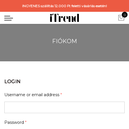
INGYENES szállítás 12.000 Ft feletti vásárlás esetén!
0
FIÓKOM
LOGIN
Username or email address
*
Password
*