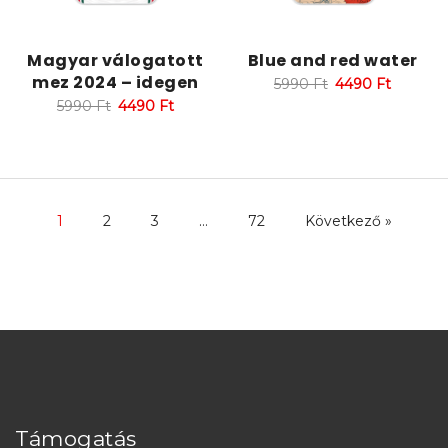
Magyar válogatott
Blue and red water
mez 2024 – idegen
5990
Ft
4490
Ft
5990
Ft
4490
Ft
1
2
3
…
72
Következő »
Támogatás