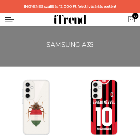
INGYENES szállítás 12.000 Ft feletti vásárlás esetén!
0
SAMSUNG A35