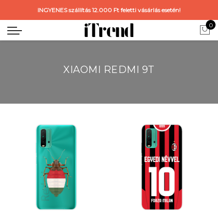
INGYENES szállítás 12.000 Ft feletti vásárlás esetén!
0
XIAOMI REDMI 9T