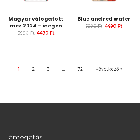
Magyar válogatott
Blue and red water
mez 2024 – idegen
5990
Ft
4490
Ft
5990
Ft
4490
Ft
1
2
3
…
72
Következő »
Támogatás