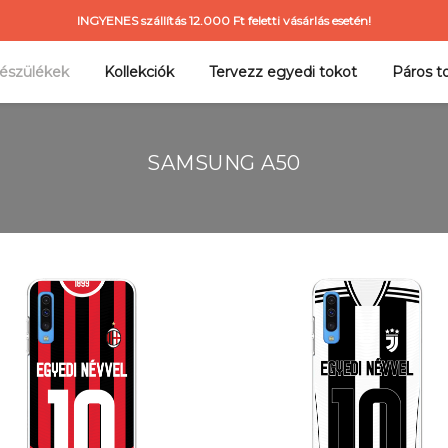
INGYENES szállítás 12.000 Ft feletti vásárlás esetén!
észülékek
Kollekciók
Tervezz egyedi tokot
Páros t
SAMSUNG A50