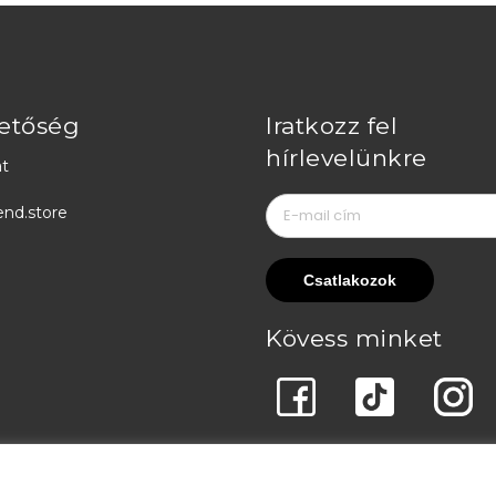
etőség
Iratkozz fel
hírlevelünkre
t
end.store
Kövess minket