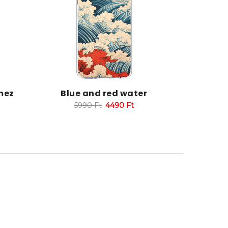
mez
Blue and red water
5990
Ft
4490
Ft