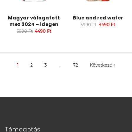
Magyar válogatott
Blue and red water
mez 2024 – idegen
5990
Ft
4490
Ft
5990
Ft
4490
Ft
1
2
3
…
72
Következő »
Támogatás