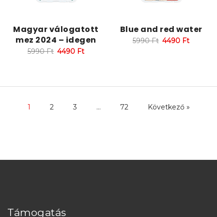
Magyar válogatott
Blue and red water
mez 2024 – idegen
5990
Ft
4490
Ft
5990
Ft
4490
Ft
1
2
3
…
72
Következő »
Támogatás