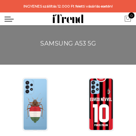
INGYENES szállítás 12.000 Ft feletti vásárlás esetén!
0
SAMSUNG A53 5G