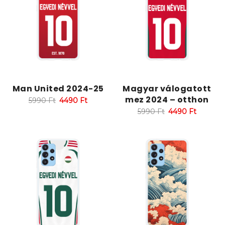
Man United 2024-25
Magyar válogatott
mez 2024 – otthon
5990
Ft
4490
Ft
5990
Ft
4490
Ft