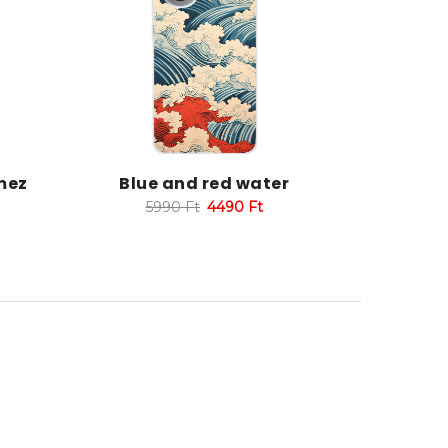
mez
Blue and red water
5990
Ft
4490
Ft