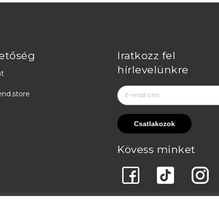
etőség
Iratkozz fel
hírlevelünkre
t
end.store
Kövess minket