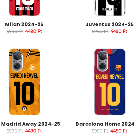
Milan 2024-25
Juventus 2024-25
5990
Ft
4490
Ft
5990
Ft
4490
Ft
l Madrid Away 2024-25
Barcelona Home 202
5990
Ft
4490
Ft
5990
Ft
4490
Ft