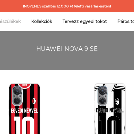
INGYENES szállítás 12.000 Ft feletti vásárlás esetén!
észülékek
Kollekciók
Tervezz egyedi tokot
Páros t
HUAWEI NOVA 9 SE