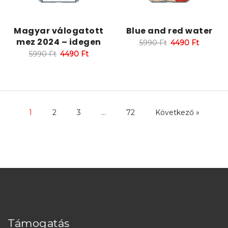
Magyar válogatott
Blue and red water
mez 2024 – idegen
5990
Ft
4490
Ft
5990
Ft
4490
Ft
1
2
3
…
72
Következő »
Támogatás