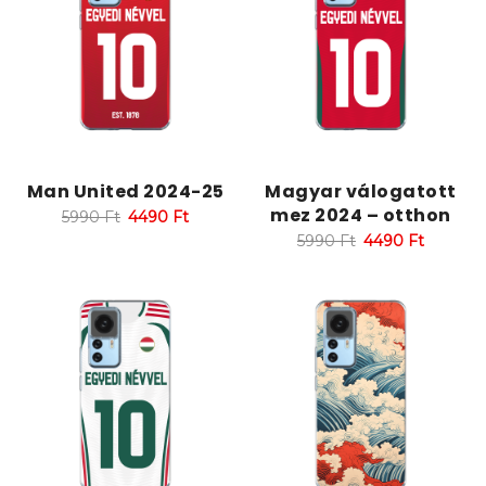
Man United 2024-25
Magyar válogatott
mez 2024 – otthon
5990
Ft
4490
Ft
5990
Ft
4490
Ft