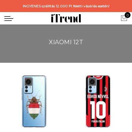
INGYENES szállítás 12.000 Ft feletti vásárlás esetén!
0
XIAOMI 12T