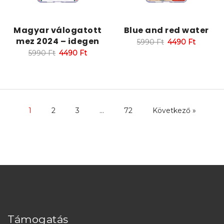
Magyar válogatott
Blue and red water
mez 2024 – idegen
5990
Ft
4490
Ft
5990
Ft
4490
Ft
1
2
3
…
72
Következő »
Támogatás