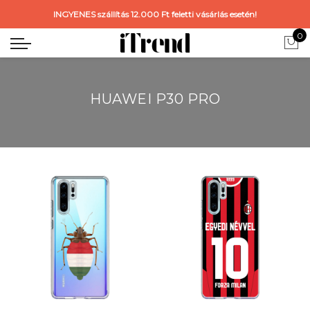
INGYENES szállítás 12.000 Ft feletti vásárlás esetén!
0
HUAWEI P30 PRO