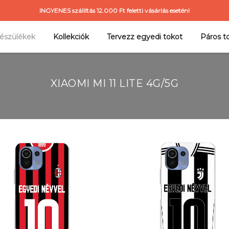
INGYENES szállítás 12.000 Ft feletti vásárlás esetén!
észülékek
Kollekciók
Tervezz egyedi tokot
Páros t
XIAOMI MI 11 LITE 4G/5G