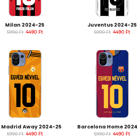
Milan 2024-25
Juventus 2024-25
5990
Ft
4490
Ft
5990
Ft
4490
Ft
l Madrid Away 2024-25
Barcelona Home 202
5990
Ft
4490
Ft
5990
Ft
4490
Ft