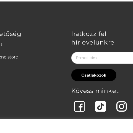
etőség
Iratkozz fel
hírlevelünkre
t
end.store
Kövess minket