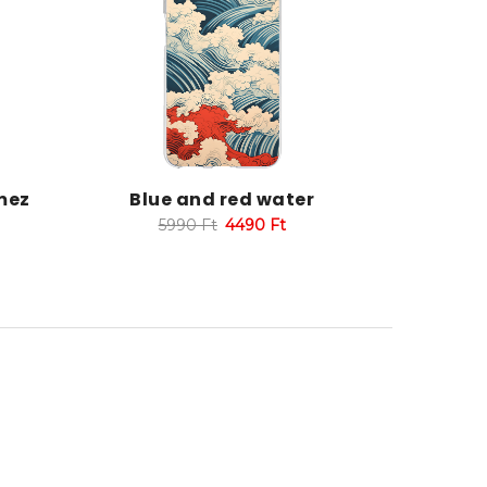
mez
Blue and red water
5990
Ft
4490
Ft