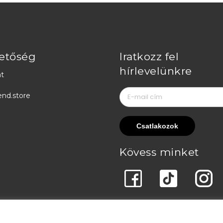
etőség
Iratkozz fel
hírlevelünkre
t
end.store
Kövess minket