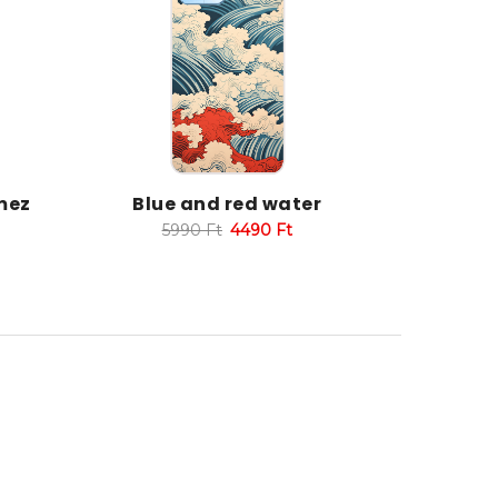
mez
Blue and red water
5990
Ft
4490
Ft