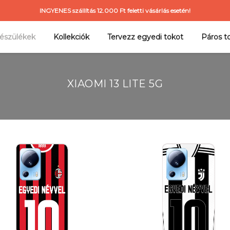
INGYENES szállítás 12.000 Ft feletti vásárlás esetén!
észülékek
Kollekciók
Tervezz egyedi tokot
Páros t
XIAOMI 13 LITE 5G