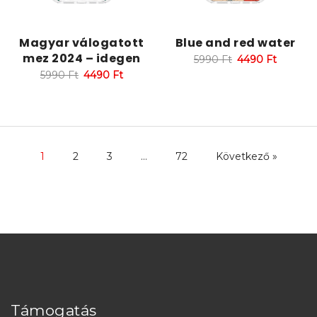
Magyar válogatott
Blue and red water
mez 2024 – idegen
5990
Ft
4490
Ft
5990
Ft
4490
Ft
1
2
3
…
72
Következő »
Támogatás