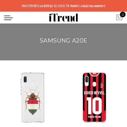
INGYENES szállítás 12.000 Ft feletti vásárlás esetén!
0
SAMSUNG A20E