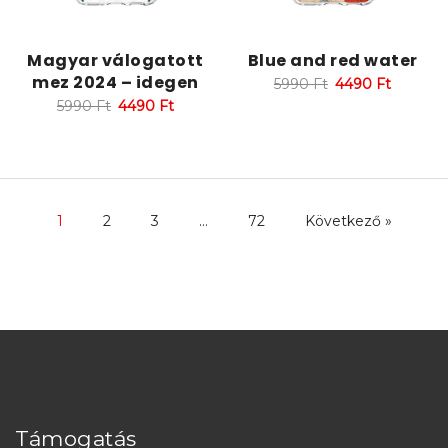
Magyar válogatott
Blue and red water
mez 2024 – idegen
5990
Ft
4490
Ft
5990
Ft
4490
Ft
1
2
3
…
72
Következő »
Támogatás