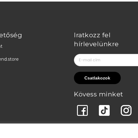
etőség
Iratkozz fel
hírlevelünkre
t
end.store
Kövess minket