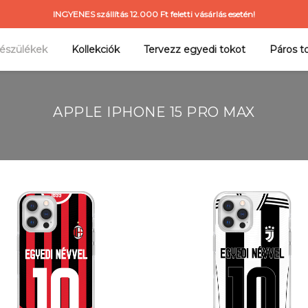
INGYENES szállítás 12.000 Ft feletti vásárlás esetén!
észülékek
Kollekciók
Tervezz egyedi tokot
Páros t
APPLE IPHONE 15 PRO MAX