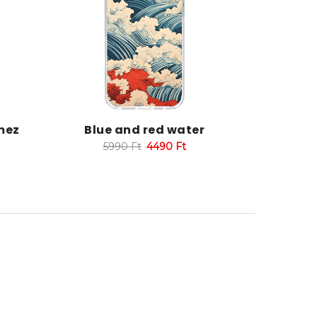
mez
Blue and red water
5990
Ft
4490
Ft