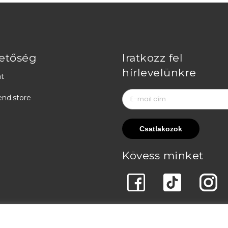
etőség
Iratkozz fel
hírlevelünkre
t
end.store
Kövess minket