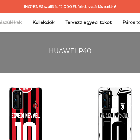
INGYENES szállítás 12.000 Ft feletti vásárlás esetén!
észülékek
Kollekciók
Tervezz egyedi tokot
Páros t
HUAWEI P40