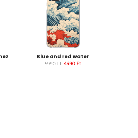
mez
Blue and red water
5990
Ft
4490
Ft