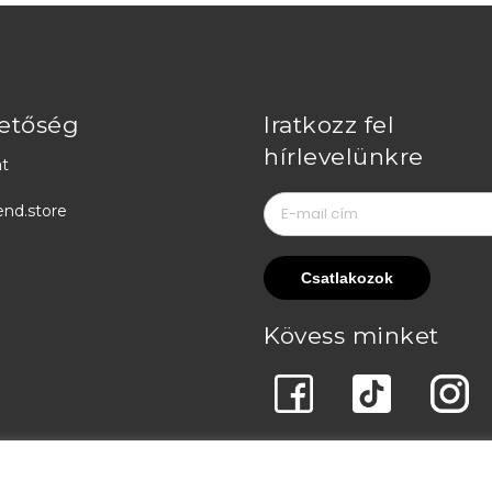
etőség
Iratkozz fel
hírlevelünkre
t
end.store
Kövess minket