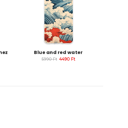
mez
Blue and red water
5990
Ft
4490
Ft