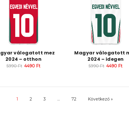
gyar válogatott mez
Magyar válogatott 
2024 – otthon
2024 – idegen
5990
Ft
4490
Ft
5990
Ft
4490
Ft
1
2
3
…
72
Következő »