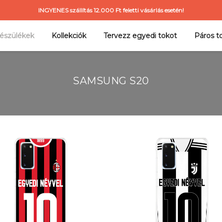
INGYENES szállítás 12.000 Ft feletti vásárlás esetén!
észülékek
Kollekciók
Tervezz egyedi tokot
Páros t
SAMSUNG S20