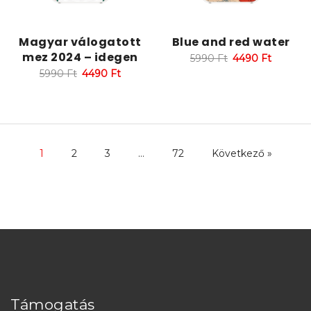
Magyar válogatott
Blue and red water
mez 2024 – idegen
5990
Ft
4490
Ft
5990
Ft
4490
Ft
1
2
3
…
72
Következő »
Támogatás