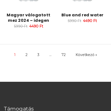
Magyar válogatott
Blue and red water
mez 2024 – idegen
5990
Ft
4490
Ft
5990
Ft
4490
Ft
1
2
3
…
72
Következő »
Támogatás