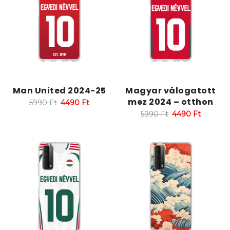
Man United 2024-25
Magyar válogatott
mez 2024 – otthon
5990
Ft
4490
Ft
5990
Ft
4490
Ft