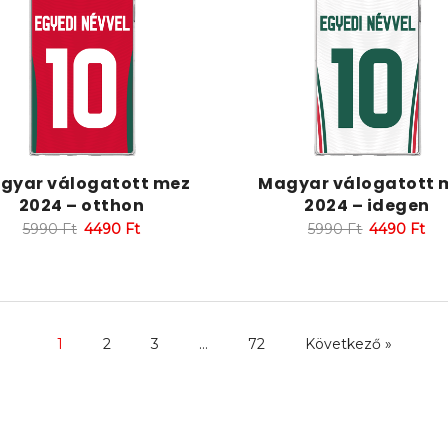
gyar válogatott mez
Magyar válogatott 
2024 – otthon
2024 – idegen
5990
Ft
4490
Ft
5990
Ft
4490
Ft
1
2
3
…
72
Következő »