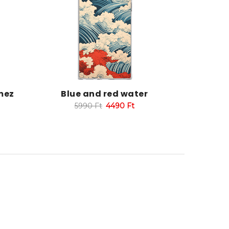
mez
Blue and red water
5990
Ft
4490
Ft