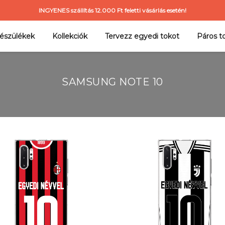
INGYENES szállítás 12.000 Ft feletti vásárlás esetén!
észülékek
Kollekciók
Tervezz egyedi tokot
Páros t
SAMSUNG NOTE 10