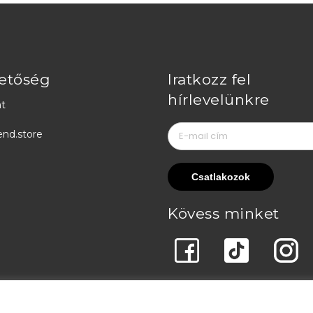
etőség
Iratkozz fel
hírlevelünkre
t
end.store
Kövess minket