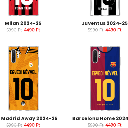
Milan 2024-25
Juventus 2024-25
5990
Ft
4490
Ft
5990
Ft
4490
Ft
l Madrid Away 2024-25
Barcelona Home 202
5990
Ft
4490
Ft
5990
Ft
4490
Ft