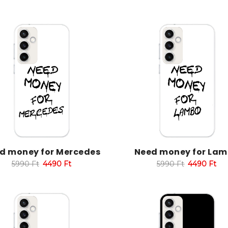
d money for Mercedes
Need money for La
5990
Ft
4490
Ft
5990
Ft
4490
Ft