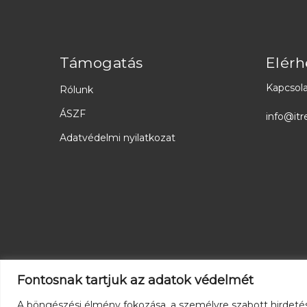
Támogatás
Elérh
Kapcsola
Rólunk
ÁSZF
info@itr
Adatvédelmi nyilatkozat
Fontosnak tartjuk az adatok védelmét
A böngészési élmény fokozása, a személyre szabott hirdeté