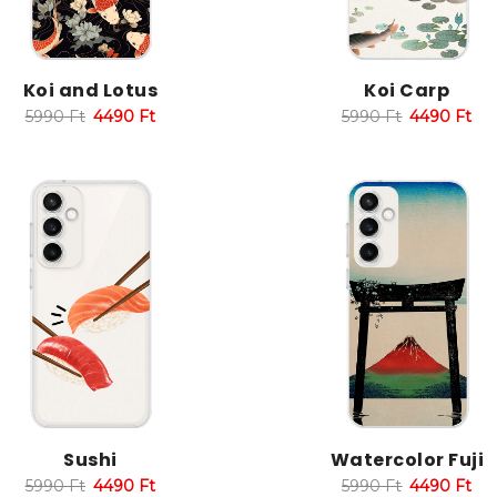
Koi and Lotus
Koi Carp
5990
Ft
4490
Ft
5990
Ft
4490
Ft
Sushi
Watercolor Fuji
5990
Ft
4490
Ft
5990
Ft
4490
Ft