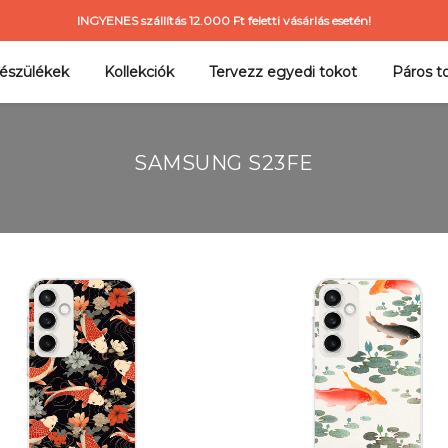
INGYENES szállítás 12.000 Ft feletti vásárlás esetén!
észülékek
Kollekciók
Tervezz egyedi tokot
Páros t
SAMSUNG S23FE