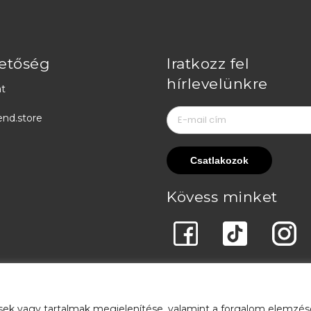
etőség
Iratkozz fel
hírlevelünkre
t
end.store
Kövess minket
sek vagy tartalmak megjelenítése, valamint a forgalom elemzés