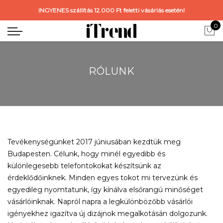
INGYENES szállítás 12.000 Ft feletti vásárlás esetén!
0
RÓLUNK
Tevékenységünket 2017 júniusában kezdtük meg
Budapesten. Célunk, hogy minél egyedibb és
különlegesebb telefontokokat készítsünk az
érdeklődőinknek. Minden egyes tokot mi tervezünk és
egyedileg nyomtatunk, így kínálva elsőrangú minőséget
vásárlóinknak. Napról napra a legkülönbözőbb vásárlói
igényekhez igazítva új dizájnok megalkotásán dolgozunk.