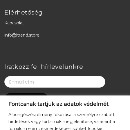
Elérhetőség
Kapcsolat
info@itrend.store
Iratkozz fel hírlevelünkre
Fontosnak tartjuk az adatok védelmét
Kövess minket
A böngészési élmény fokozása, a személyre szabott
hirdetések vagy tartalmak megjelenítése, valamint a
forgalom elemzése érdekében sütiket (cookie)