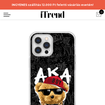
INGYENES szállítás 12.000 Ft feletti vásárlás esetén!
0