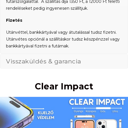
futárszolgálattal. A szállítás díja 1350 Ft, a 12000 Ft feletti
rendeléseket pedig ingyenesen szállítjuk.
Fizetés
Utánvéttel, bankkártyával vagy átutalással tudsz fizetni.
Utánvétes opciónál a szállításkor tudsz készpénzzel vagy
bankkártyával fizetni a futárnak.
Visszaküldés & garancia
Clear Impact