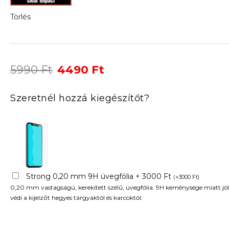
Törlés
Original
Current
5990
Ft
4490
Ft
price
price
was:
is:
Szeretnél hozzá kiegészítőt?
5990 Ft.
4490 Ft.
Strong 0,20 mm 9H üvegfólia + 3000 Ft
(
+
3000
Ft
)
0,20 mm vastagságú, kerekített szélű, üvegfólia. 9H keménysége miatt jól
védi a kijelzőt hegyes tárgyaktól és karcoktól.