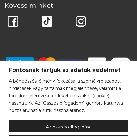
Kövess minket
Fontosnak tartjuk az adatok védelmét
A böngészési élmény fokozása, a személyre szabott
hirdetések vagy tartalmak megjelenítése, valamint a
forgalom elemzése érdekében sütiket (cookie)
használunk. Az "Összes elfogadom" gombra kattintva
hozzájárulhat a sütik használatához.
Az összes elfogadása