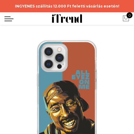
INGYENES szállítás 12.000 Ft feletti vásárlás esetén!
0