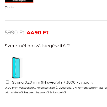
Törlés
Original
Current
5990
Ft
4490
Ft
price
price
was:
is:
Szeretnél hozzá kiegészítőt?
5990 Ft.
4490 Ft.
Strong 0,20 mm 9H üvegfólia + 3000 Ft
(
+
3000
Ft
)
0,20 mm vastagságú, kerekített szélű, üvegfólia. 9H keménysége miatt jól
védi a kijelzőt hegyes tárgyaktól és karcoktól.