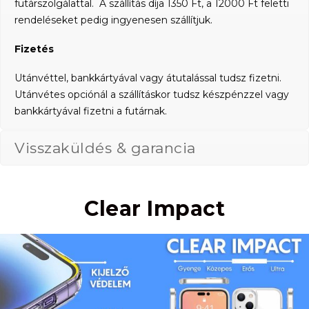
futárszolgálattal. A szállítás díja 1350 Ft, a 12000 Ft feletti
rendeléseket pedig ingyenesen szállítjuk.
Fizetés
Utánvéttel, bankkártyával vagy átutalással tudsz fizetni.
Utánvétes opciónál a szállításkor tudsz készpénzzel vagy
bankkártyával fizetni a futárnak.
Visszaküldés & garancia
Clear Impact