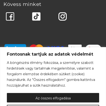
Kövess minket
Fontosnak tartjuk az adatok védelmét
A böngészési élmény fokozása, a személyre szabott
hirdetések vagy tartalmak megjelenítése, valamint a
forgalom elemzése érdekében sütiket (cookie)
használunk. Az "Összes elfogadom" gombra kattintva
hozzájárulhat a sütik használatához.
Az összes elfogadása