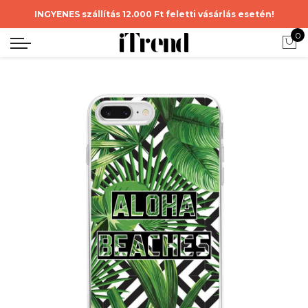
INGYENES szállítás 12.000 Ft feletti vásárlás esetén!
0