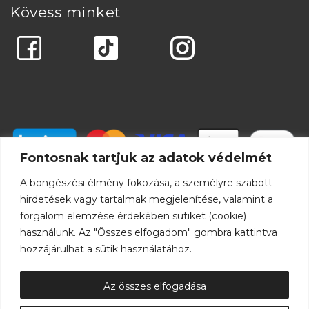
Kövess minket
Fontosnak tartjuk az adatok védelmét
A böngészési élmény fokozása, a személyre szabott
hirdetések vagy tartalmak megjelenítése, valamint a
forgalom elemzése érdekében sütiket (cookie)
használunk. Az "Összes elfogadom" gombra kattintva
hozzájárulhat a sütik használatához.
Az összes elfogadása