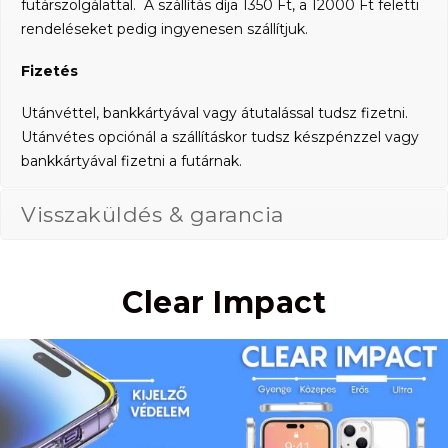
futárszolgálattal. A szállítás díja 1350 Ft, a 12000 Ft feletti
rendeléseket pedig ingyenesen szállítjuk.
Fizetés
Utánvéttel, bankkártyával vagy átutalással tudsz fizetni.
Utánvétes opciónál a szállításkor tudsz készpénzzel vagy
bankkártyával fizetni a futárnak.
Visszaküldés & garancia
Clear Impact