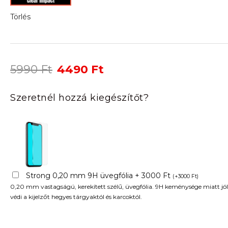
Törlés
Original
Current
5990
Ft
4490
Ft
price
price
was:
is:
Szeretnél hozzá kiegészítőt?
5990 Ft.
4490 Ft.
Strong 0,20 mm 9H üvegfólia + 3000 Ft
(
+
3000
Ft
)
0,20 mm vastagságú, kerekített szélű, üvegfólia. 9H keménysége miatt jól
védi a kijelzőt hegyes tárgyaktól és karcoktól.