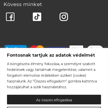
Kövess minket
Fontosnak tartjuk az adatok védelmét
A böngészési élmény fokozása, a személyre szabott
hirdetések vagy tartalmak megjelenítése, valamint a
forgalom elemzése érdekében sütiket (cookie)
használunk. Az "Összes elfogadom" gombra kattintva
hozzájárulhat a sütik használatához.
Az összes elfogadása