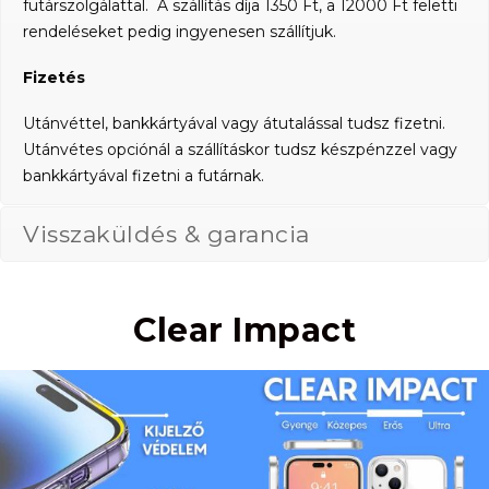
futárszolgálattal. A szállítás díja 1350 Ft, a 12000 Ft feletti
rendeléseket pedig ingyenesen szállítjuk.
Fizetés
Utánvéttel, bankkártyával vagy átutalással tudsz fizetni.
Utánvétes opciónál a szállításkor tudsz készpénzzel vagy
bankkártyával fizetni a futárnak.
Visszaküldés & garancia
Clear Impact