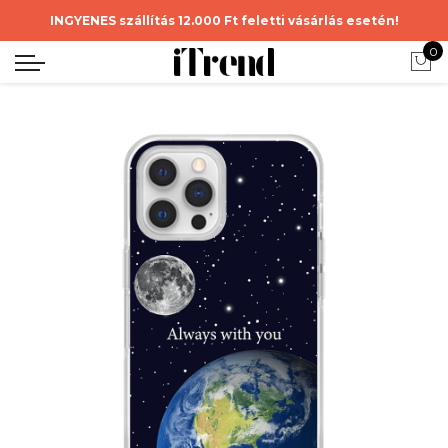
INGYENES szállítás 12.000 Ft feletti vásárlás esetén!
0