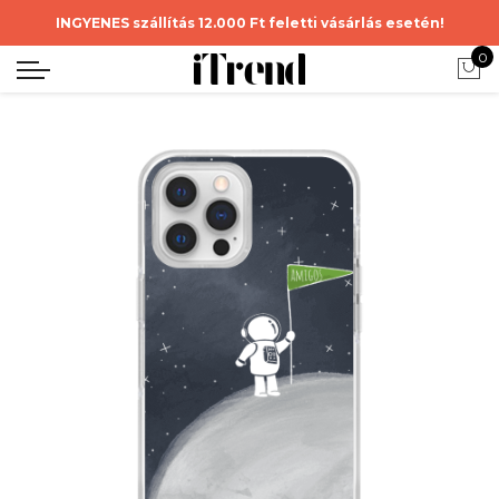
INGYENES szállítás 12.000 Ft feletti vásárlás esetén!
0