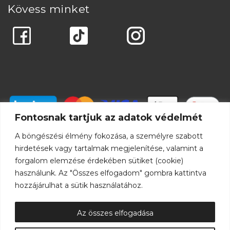
Kövess minket
Fontosnak tartjuk az adatok védelmét
A böngészési élmény fokozása, a személyre szabott
hirdetések vagy tartalmak megjelenítése, valamint a
forgalom elemzése érdekében sütiket (cookie)
használunk. Az "Összes elfogadom" gombra kattintva
hozzájárulhat a sütik használatához.
Az összes elfogadása