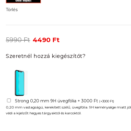
Törlés
Original
Current
5990
Ft
4490
Ft
price
price
was:
is:
Szeretnél hozzá kiegészítőt?
5990 Ft.
4490 Ft.
Strong 0,20 mm 9H üvegfólia + 3000 Ft
(
+
3000
Ft
)
0,20 mm vastagságú, kerekített szélű, üvegfólia. 9H keménysége miatt jól
védi a kijelzőt hegyes tárgyaktól és karcoktól.