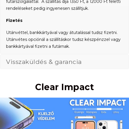
futárszolgálattal. A szállítás díja 1350 Ft, a 12000 Ft feletti
rendeléseket pedig ingyenesen szállítjuk.
Fizetés
Utánvéttel, bankkártyával vagy átutalással tudsz fizetni.
Utánvétes opciónál a szállításkor tudsz készpénzzel vagy
bankkártyával fizetni a futárnak.
Visszaküldés & garancia
Clear Impact