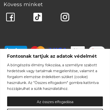
Kövess minket
Fontosnak tartjuk az adatok védelmét
A böngészési élmény fokozása, a személyre szabott
hirdetések vagy tartalmak megjelenítése, valamint a
forgalom elemzése érdekében sütiket (cookie)
használunk. Az "Összes elfogadom" gombra kattintva
hozzájárulhat a sütik használatához.
Az összes elfogadása