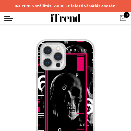
INGYENES szállítás 12.000 Ft feletti vásárlás esetén!
0