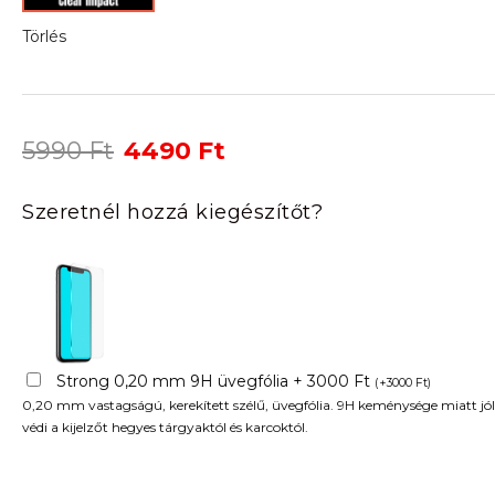
Törlés
Original
Current
5990
Ft
4490
Ft
price
price
was:
is:
Szeretnél hozzá kiegészítőt?
5990 Ft.
4490 Ft.
Strong 0,20 mm 9H üvegfólia + 3000 Ft
(
+
3000
Ft
)
0,20 mm vastagságú, kerekített szélű, üvegfólia. 9H keménysége miatt jól
védi a kijelzőt hegyes tárgyaktól és karcoktól.