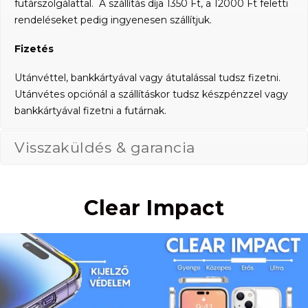
futárszolgálattal. A szállítás díja 1350 Ft, a 12000 Ft feletti
rendeléseket pedig ingyenesen szállítjuk.
Fizetés
Utánvéttel, bankkártyával vagy átutalással tudsz fizetni.
Utánvétes opciónál a szállításkor tudsz készpénzzel vagy
bankkártyával fizetni a futárnak.
Visszaküldés & garancia
Clear Impact