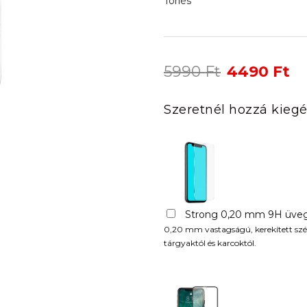
Törlés
Original
Cu
5990
Ft
4490
Ft
price
pr
was:
is:
Szeretnél hozzá kiegé
5990 Ft.
44
Strong 0,20 mm 9H üveg
0,20 mm vastagságú, kerekített szél
tárgyaktól és karcoktól.