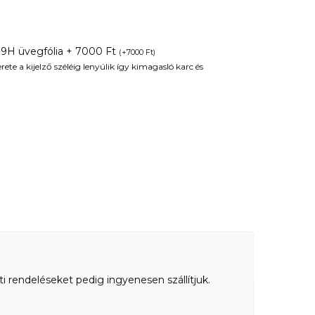
 9H üvegfólia + 7000 Ft
(
+
7000
Ft
)
te a kijelző széléig lenyúlik így kimagasló karc és
ti rendeléseket pedig ingyenesen szállítjuk.