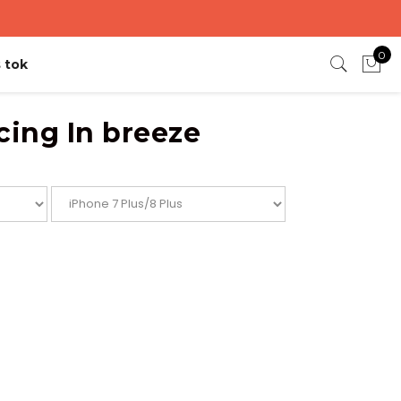
0
 tok
ing In breeze