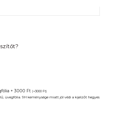
rrent
ice
szítőt?
90 Ft.
fólia + 3000 Ft
(
+
3000
Ft
)
ű, üvegfólia. 9H keménysége miatt jól védi a kijelzőt hegyes