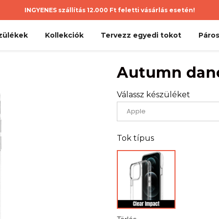
INGYENES szállítás 12.000 Ft feletti vásárlás esetén!
zülékek
Kollekciók
Tervezz egyedi tokot
Páros
Autumn danc
Válassz készüléket
Tok típus