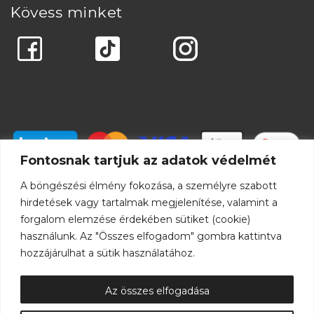
Kövess minket
Fontosnak tartjuk az adatok védelmét
A böngészési élmény fokozása, a személyre szabott
hirdetések vagy tartalmak megjelenítése, valamint a
forgalom elemzése érdekében sütiket (cookie)
használunk. Az "Összes elfogadom" gombra kattintva
hozzájárulhat a sütik használatához.
Az összes elfogadása