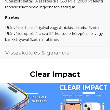
futárszolgálattal. A szállítás díja 1350 Ft, a 12000 Ft feletti
rendeléseket pedig ingyenesen szállítjuk.
Fizetés
Utánvéttel, bankkártyával vagy átutalással tudsz fizetni.
Utánvétes opciónál a szállításkor tudsz készpénzzel vagy
bankkártyával fizetni a futárnak.
Visszaküldés & garancia
Clear Impact