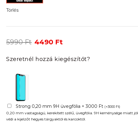
Törlés
Original
Current
5990
Ft
4490
Ft
price
price
was:
is:
Szeretnél hozzá kiegészítőt?
5990 Ft.
4490 Ft.
Strong 0,20 mm 9H üvegfólia + 3000 Ft
(
+
3000
Ft
)
0,20 mm vastagságú, kerekített szélű, üvegfólia. 9H keménysége miatt jól
védi a kijelzőt hegyes tárgyaktól és karcoktól.