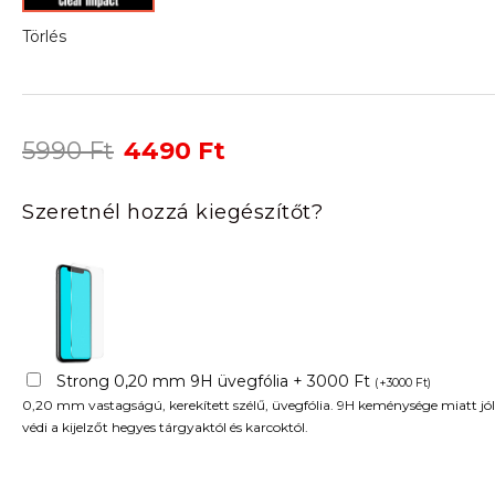
Törlés
Original
Current
5990
Ft
4490
Ft
price
price
was:
is:
Szeretnél hozzá kiegészítőt?
5990 Ft.
4490 Ft.
Strong 0,20 mm 9H üvegfólia + 3000 Ft
(
+
3000
Ft
)
0,20 mm vastagságú, kerekített szélű, üvegfólia. 9H keménysége miatt jól
védi a kijelzőt hegyes tárgyaktól és karcoktól.