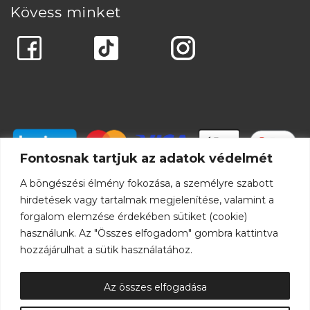
Kövess minket
Fontosnak tartjuk az adatok védelmét
A böngészési élmény fokozása, a személyre szabott
hirdetések vagy tartalmak megjelenítése, valamint a
forgalom elemzése érdekében sütiket (cookie)
használunk. Az "Összes elfogadom" gombra kattintva
hozzájárulhat a sütik használatához.
Az összes elfogadása