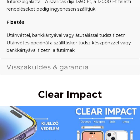
futárszolgálattal. A szállítás díja 1350 Ft, a 12000 Ft feletti
rendeléseket pedig ingyenesen szállítjuk.
Fizetés
Utánvéttel, bankkártyával vagy átutalással tudsz fizetni.
Utánvétes opciónál a szállításkor tudsz készpénzzel vagy
bankkártyával fizetni a futárnak.
Visszaküldés & garancia
Clear Impact