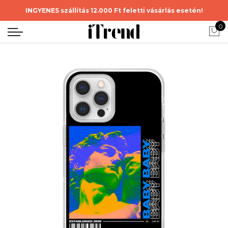
INGYENES szállítás 12.000 Ft feletti vásárlás esetén!
0