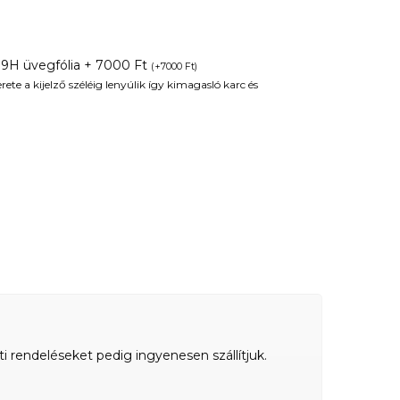
 9H üvegfólia + 7000 Ft
(
+
7000
Ft
)
te a kijelző széléig lenyúlik így kimagasló karc és
ti rendeléseket pedig ingyenesen szállítjuk.