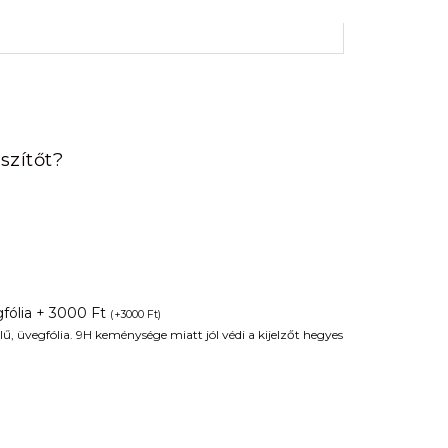
rrent
ice
szítőt?
90 Ft.
fólia + 3000 Ft
(
+
3000
Ft
)
ű, üvegfólia. 9H keménysége miatt jól védi a kijelzőt hegyes