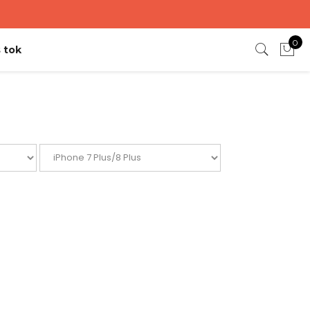
0
 tok