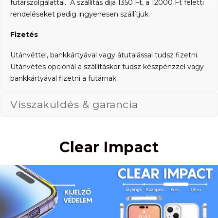
futárszolgálattal. A szállítás díja 1350 Ft, a 12000 Ft feletti
rendeléseket pedig ingyenesen szállítjuk.
Fizetés
Utánvéttel, bankkártyával vagy átutalással tudsz fizetni.
Utánvétes opciónál a szállításkor tudsz készpénzzel vagy
bankkártyával fizetni a futárnak.
Visszaküldés & garancia
Clear Impact