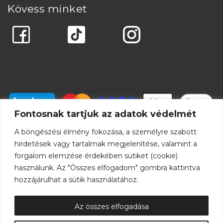
Kövess minket
Fontosnak tartjuk az adatok védelmét
A böngészési élmény fokozása, a személyre szabott
hirdetések vagy tartalmak megjelenítése, valamint a
forgalom elemzése érdekében sütiket (cookie)
használunk. Az "Összes elfogadom" gombra kattintva
hozzájárulhat a sütik használatához.
Az összes elfogadása