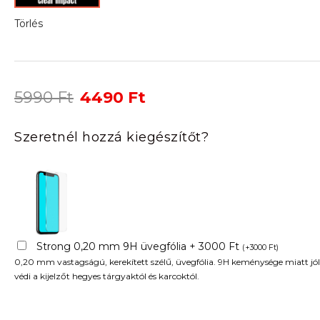
Törlés
Original
Current
5990
Ft
4490
Ft
price
price
was:
is:
Szeretnél hozzá kiegészítőt?
5990 Ft.
4490 Ft.
Strong 0,20 mm 9H üvegfólia + 3000 Ft
(
+
3000
Ft
)
0,20 mm vastagságú, kerekített szélű, üvegfólia. 9H keménysége miatt jól
védi a kijelzőt hegyes tárgyaktól és karcoktól.