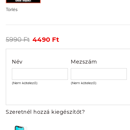
Törlés
Original
Current
5990
Ft
4490
Ft
price
price
was:
is:
5990 Ft.
4490 Ft.
Név
Mezszám
(Nem kötelező)
(Nem kötelező)
Szeretnél hozzá kiegészítőt?