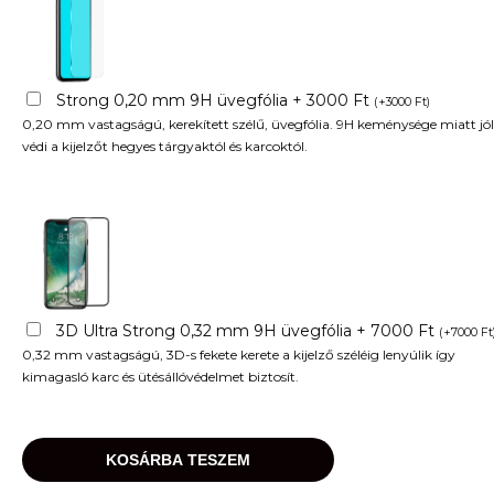
Strong 0,20 mm 9H üvegfólia + 3000 Ft
(
+
3000
Ft
)
0,20 mm vastagságú, kerekített szélű, üvegfólia. 9H keménysége miatt jól
védi a kijelzőt hegyes tárgyaktól és karcoktól.
3D Ultra Strong 0,32 mm 9H üvegfólia + 7000 Ft
(
+
7000
Ft
0,32 mm vastagságú, 3D-s fekete kerete a kijelző széléig lenyúlik így
kimagasló karc és ütésállóvédelmet biztosít.
KOSÁRBA TESZEM