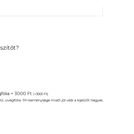
rrent
ice
szítőt?
90 Ft.
fólia + 3000 Ft
(
+
3000
Ft
)
ű, üvegfólia. 9H keménysége miatt jól védi a kijelzőt hegyes