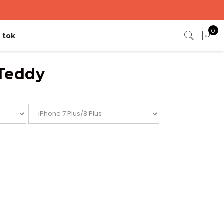
0
 tok
 Teddy