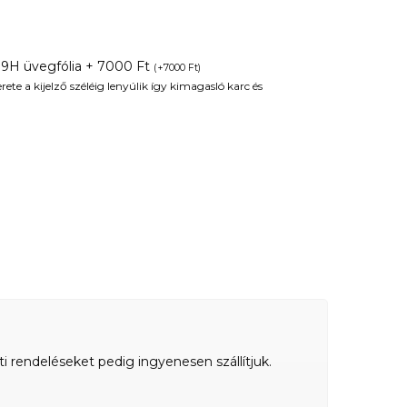
 9H üvegfólia + 7000 Ft
(
+
7000
Ft
)
te a kijelző széléig lenyúlik így kimagasló karc és
ti rendeléseket pedig ingyenesen szállítjuk.