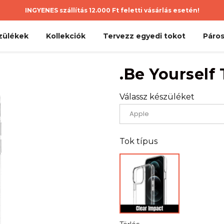
INGYENES szállítás 12.000 Ft feletti vásárlás esetén!
zülékek
Kollekciók
Tervezz egyedi tokot
Páros
.Be Yourself
Válassz készüléket
Tok típus