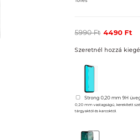
Törlés
Original
Cu
5990
Ft
4490
Ft
price
pr
was:
is:
Szeretnél hozzá kiegé
5990 Ft.
44
Strong 0,20 mm 9H üveg
0,20 mm vastagságú, kerekített szél
tárgyaktól és karcoktól.