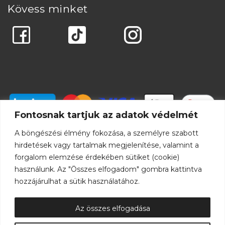
Kövess minket
Fontosnak tartjuk az adatok védelmét
A böngészési élmény fokozása, a személyre szabott
hirdetések vagy tartalmak megjelenítése, valamint a
forgalom elemzése érdekében sütiket (cookie)
használunk. Az "Összes elfogadom" gombra kattintva
hozzájárulhat a sütik használatához.
Az összes elfogadása