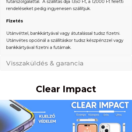
futárszolgálattal. A szállítás díja 1350 Ft, a 12000 Ft feletti
rendeléseket pedig ingyenesen szállítjuk.
Fizetés
Utánvéttel, bankkártyával vagy átutalással tudsz fizetni.
Utánvétes opciónál a szállításkor tudsz készpénzzel vagy
bankkártyával fizetni a futárnak.
Visszaküldés & garancia
Clear Impact