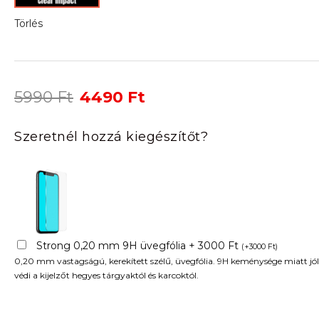
Törlés
Original
Current
5990
Ft
4490
Ft
price
price
was:
is:
Szeretnél hozzá kiegészítőt?
5990 Ft.
4490 Ft.
Strong 0,20 mm 9H üvegfólia + 3000 Ft
(
+
3000
Ft
)
0,20 mm vastagságú, kerekített szélű, üvegfólia. 9H keménysége miatt jól
védi a kijelzőt hegyes tárgyaktól és karcoktól.