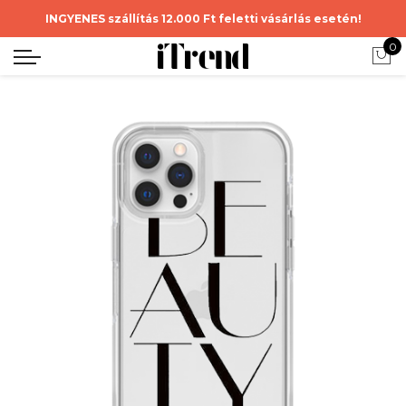
INGYENES szállítás 12.000 Ft feletti vásárlás esetén!
0