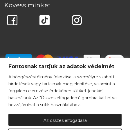
Kövess minket
Fontosnak tartjuk az adatok védelmét
A böngészési élmény fokozása, a személyre szabott
hirdetések vagy tartalmak megjelenítése, valamint a
forgalom elemzése érdekében sütiket (cookie)
használunk. Az "Összes elfogadom" gombra kattintva
hozzájárulhat a sütik használatához.
Az összes elfogadása