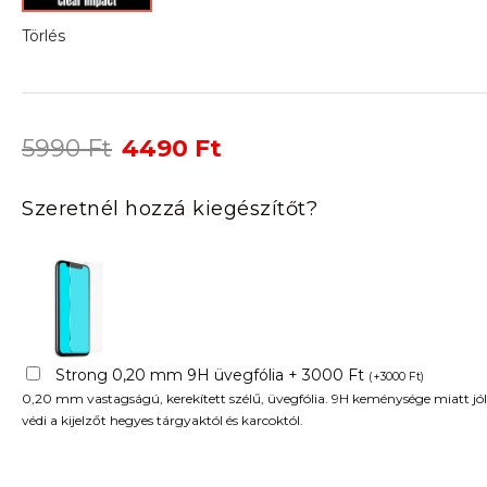
Törlés
Original
Current
5990
Ft
4490
Ft
price
price
was:
is:
Szeretnél hozzá kiegészítőt?
5990 Ft.
4490 Ft.
Strong 0,20 mm 9H üvegfólia + 3000 Ft
(
+
3000
Ft
)
0,20 mm vastagságú, kerekített szélű, üvegfólia. 9H keménysége miatt jól
védi a kijelzőt hegyes tárgyaktól és karcoktól.