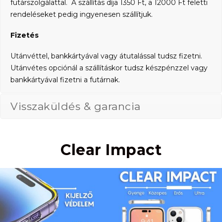
futárszolgálattal. A szállítás díja 1350 Ft, a 12000 Ft feletti
rendeléseket pedig ingyenesen szállítjuk.
Fizetés
Utánvéttel, bankkártyával vagy átutalással tudsz fizetni.
Utánvétes opciónál a szállításkor tudsz készpénzzel vagy
bankkártyával fizetni a futárnak.
Visszaküldés & garancia
Clear Impact