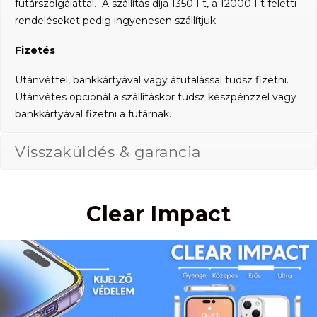
futárszolgálattal. A szállítás díja 1350 Ft, a 12000 Ft feletti
rendeléseket pedig ingyenesen szállítjuk.
Fizetés
Utánvéttel, bankkártyával vagy átutalással tudsz fizetni.
Utánvétes opciónál a szállításkor tudsz készpénzzel vagy
bankkártyával fizetni a futárnak.
Visszaküldés & garancia
Clear Impact