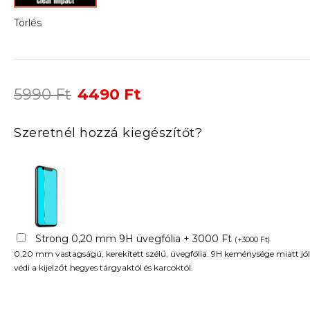
Törlés
Original
Current
5990
Ft
4490
Ft
price
price
was:
is:
Szeretnél hozzá kiegészítőt?
5990 Ft.
4490 Ft.
Strong 0,20 mm 9H üvegfólia + 3000 Ft
(
+
3000
Ft
)
0,20 mm vastagságú, kerekített szélű, üvegfólia. 9H keménysége miatt jól
védi a kijelzőt hegyes tárgyaktól és karcoktól.