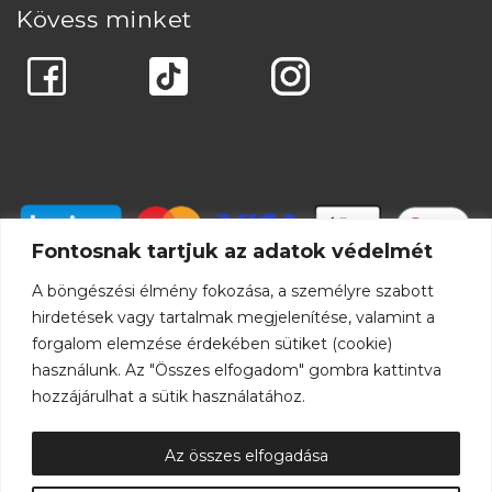
Kövess minket
Fontosnak tartjuk az adatok védelmét
A böngészési élmény fokozása, a személyre szabott
hirdetések vagy tartalmak megjelenítése, valamint a
forgalom elemzése érdekében sütiket (cookie)
használunk. Az "Összes elfogadom" gombra kattintva
hozzájárulhat a sütik használatához.
Az összes elfogadása