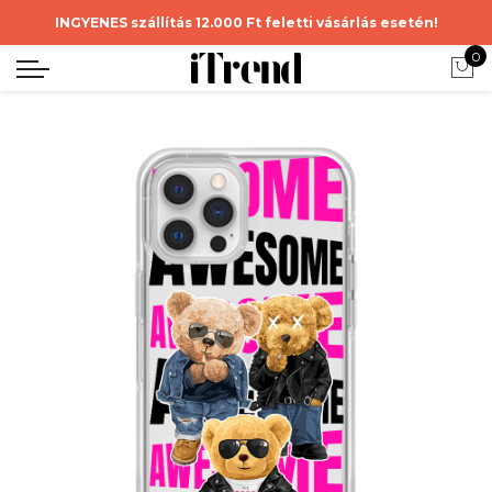
INGYENES szállítás 12.000 Ft feletti vásárlás esetén!
0