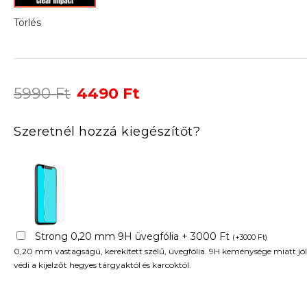
Törlés
Original
Current
5990
Ft
4490
Ft
price
price
was:
is:
Szeretnél hozzá kiegészítőt?
5990 Ft.
4490 Ft.
Strong 0,20 mm 9H üvegfólia + 3000 Ft
(
+
3000
Ft
)
0,20 mm vastagságú, kerekített szélű, üvegfólia. 9H keménysége miatt jól
védi a kijelzőt hegyes tárgyaktól és karcoktól.