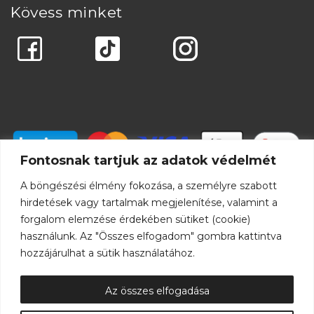
Kövess minket
Fontosnak tartjuk az adatok védelmét
A böngészési élmény fokozása, a személyre szabott
hirdetések vagy tartalmak megjelenítése, valamint a
forgalom elemzése érdekében sütiket (cookie)
használunk. Az "Összes elfogadom" gombra kattintva
hozzájárulhat a sütik használatához.
Az összes elfogadása