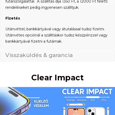
futárszolgálattal. A szállítás díja 1350 Ft, a 12000 Ft feletti
rendeléseket pedig ingyenesen szállítjuk.
Fizetés
Utánvéttel, bankkártyával vagy átutalással tudsz fizetni.
Utánvétes opciónál a szállításkor tudsz készpénzzel vagy
bankkártyával fizetni a futárnak.
Visszaküldés & garancia
Clear Impact