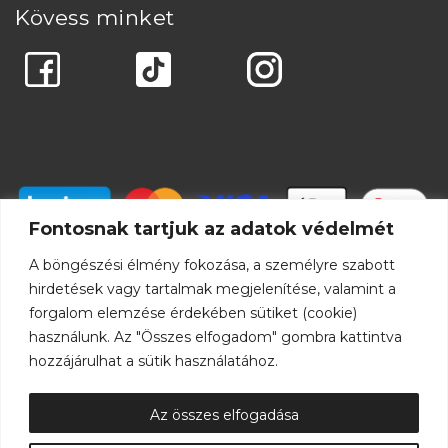
Kövess minket
Fontosnak tartjuk az adatok védelmét
A böngészési élmény fokozása, a személyre szabott
hirdetések vagy tartalmak megjelenítése, valamint a
forgalom elemzése érdekében sütiket (cookie)
használunk. Az "Összes elfogadom" gombra kattintva
hozzájárulhat a sütik használatához.
Az összes elfogadása