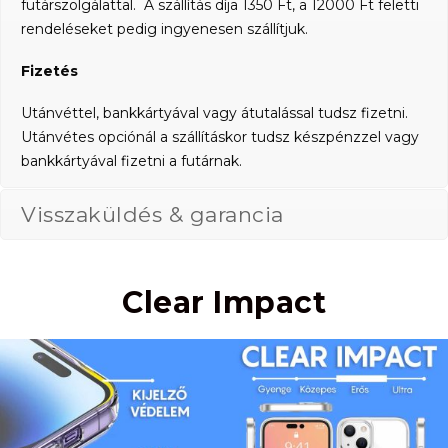
futárszolgálattal. A szállítás díja 1350 Ft, a 12000 Ft feletti
rendeléseket pedig ingyenesen szállítjuk.
Fizetés
Utánvéttel, bankkártyával vagy átutalással tudsz fizetni.
Utánvétes opciónál a szállításkor tudsz készpénzzel vagy
bankkártyával fizetni a futárnak.
Visszaküldés & garancia
Clear Impact