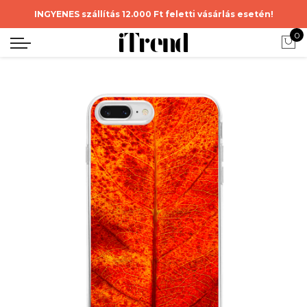
INGYENES szállítás 12.000 Ft feletti vásárlás esetén!
0