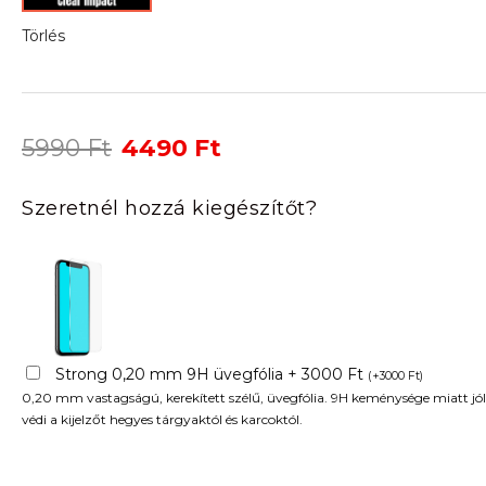
Törlés
Original
Current
5990
Ft
4490
Ft
price
price
was:
is:
Szeretnél hozzá kiegészítőt?
5990 Ft.
4490 Ft.
Strong 0,20 mm 9H üvegfólia + 3000 Ft
(
+
3000
Ft
)
0,20 mm vastagságú, kerekített szélű, üvegfólia. 9H keménysége miatt jól
védi a kijelzőt hegyes tárgyaktól és karcoktól.