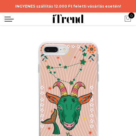
INGYENES szállítás 12.000 Ft feletti vásárlás esetén!
0