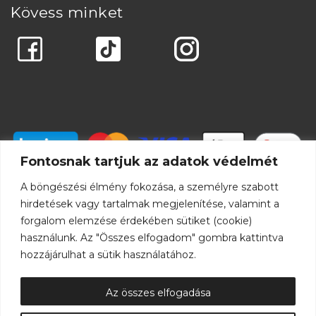
Kövess minket
Fontosnak tartjuk az adatok védelmét
A böngészési élmény fokozása, a személyre szabott
hirdetések vagy tartalmak megjelenítése, valamint a
forgalom elemzése érdekében sütiket (cookie)
használunk. Az "Összes elfogadom" gombra kattintva
hozzájárulhat a sütik használatához.
Az összes elfogadása