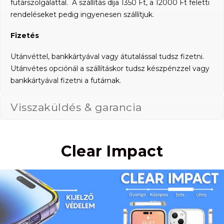
futárszolgálattal. A szállítás díja 1350 Ft, a 12000 Ft feletti
rendeléseket pedig ingyenesen szállítjuk.
Fizetés
Utánvéttel, bankkártyával vagy átutalással tudsz fizetni.
Utánvétes opciónál a szállításkor tudsz készpénzzel vagy
bankkártyával fizetni a futárnak.
Visszaküldés & garancia
Clear Impact