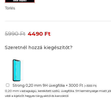
Törlés
Original
Current
5990
Ft
4490
Ft
price
price
was:
is:
Szeretnél hozzá kiegészítőt?
5990 Ft.
4490 Ft.
Strong 0,20 mm 9H üvegfólia + 3000 Ft
(
+
3000
Ft
)
0,20 mm vastagságú, kerekített szélű, üvegfólia. 9H keménysége miatt jól
védi a kijelzőt hegyes tárgyaktól és karcoktól.