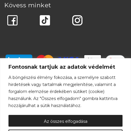
Kövess minket
Fontosnak tartjuk az adatok védelmét
A böngészési élmény fokozása, a személyre szabott
hirdetések vagy tartalmak megjelenítése, valamint a
forgalom elemzése érdekében sütiket (cookie)
használunk. Az "Összes elfogadom" gombra kattintva
hozzájárulhat a sütik használatához.
Az összes elfogadása