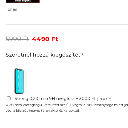
Törlés
Original
Current
5990
Ft
4490
Ft
price
price
was:
is:
Szeretnél hozzá kiegészítőt?
5990 Ft.
4490 Ft.
Strong 0,20 mm 9H üvegfólia + 3000 Ft
(
+
3000
Ft
)
0,20 mm vastagságú, kerekített szélű, üvegfólia. 9H keménysége miatt jól
védi a kijelzőt hegyes tárgyaktól és karcoktól.