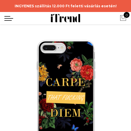
INGYENES szállítás 12.000 Ft feletti vásárlás esetén!
0