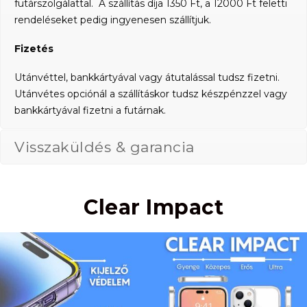
futárszolgálattal. A szállítás díja 1350 Ft, a 12000 Ft feletti
rendeléseket pedig ingyenesen szállítjuk.
Fizetés
Utánvéttel, bankkártyával vagy átutalással tudsz fizetni.
Utánvétes opciónál a szállításkor tudsz készpénzzel vagy
bankkártyával fizetni a futárnak.
Visszaküldés & garancia
Clear Impact