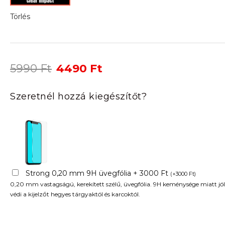
Törlés
Original
Current
5990
Ft
4490
Ft
price
price
was:
is:
Szeretnél hozzá kiegészítőt?
5990 Ft.
4490 Ft.
Strong 0,20 mm 9H üvegfólia + 3000 Ft
(
+
3000
Ft
)
0,20 mm vastagságú, kerekített szélű, üvegfólia. 9H keménysége miatt jól
védi a kijelzőt hegyes tárgyaktól és karcoktól.