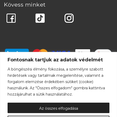
Kövess minket
Fontosnak tartjuk az adatok védelmét
A böngészési élmény fokozása, a személyre szabott
hirdetések vagy tartalmak megjelenítése, valamint a
forgalom elemzése érdekében sütiket (cookie)
használunk. Az "Összes elfogadom" gombra kattintva
hozzájárulhat a sütik használatához.
Az összes elfogadása