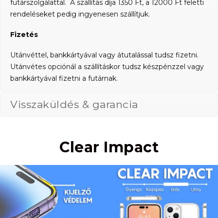
futárszolgálattal. A szállítás díja 1350 Ft, a 12000 Ft feletti
rendeléseket pedig ingyenesen szállítjuk.
Fizetés
Utánvéttel, bankkártyával vagy átutalással tudsz fizetni.
Utánvétes opciónál a szállításkor tudsz készpénzzel vagy
bankkártyával fizetni a futárnak.
Visszaküldés & garancia
Clear Impact