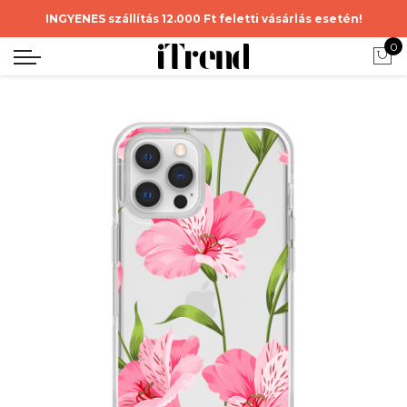
INGYENES szállítás 12.000 Ft feletti vásárlás esetén!
0