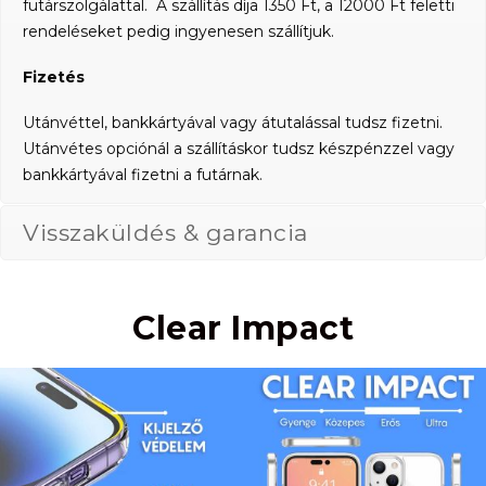
futárszolgálattal. A szállítás díja 1350 Ft, a 12000 Ft feletti
rendeléseket pedig ingyenesen szállítjuk.
Fizetés
Utánvéttel, bankkártyával vagy átutalással tudsz fizetni.
Utánvétes opciónál a szállításkor tudsz készpénzzel vagy
bankkártyával fizetni a futárnak.
Visszaküldés & garancia
Clear Impact