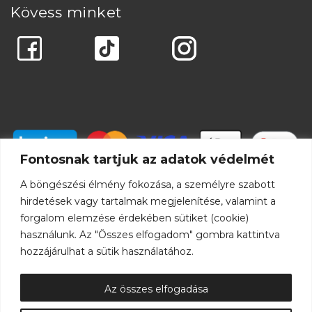
Kövess minket
Fontosnak tartjuk az adatok védelmét
A böngészési élmény fokozása, a személyre szabott
hirdetések vagy tartalmak megjelenítése, valamint a
forgalom elemzése érdekében sütiket (cookie)
használunk. Az "Összes elfogadom" gombra kattintva
hozzájárulhat a sütik használatához.
Az összes elfogadása