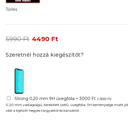
Törlés
Original
Current
5990
Ft
4490
Ft
price
price
was:
is:
Szeretnél hozzá kiegészítőt?
5990 Ft.
4490 Ft.
Strong 0,20 mm 9H üvegfólia + 3000 Ft
(
+
3000
Ft
)
0,20 mm vastagságú, kerekített szélű, üvegfólia. 9H keménysége miatt jól
védi a kijelzőt hegyes tárgyaktól és karcoktól.