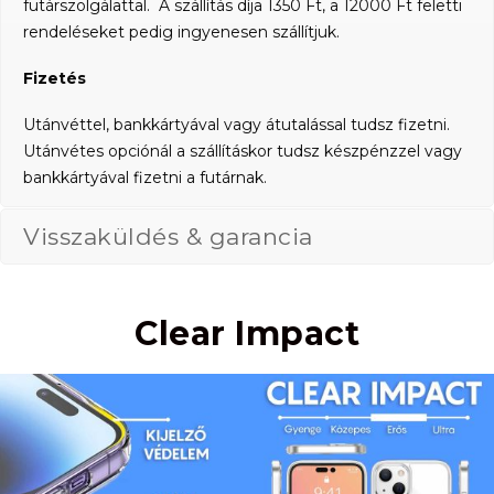
futárszolgálattal. A szállítás díja 1350 Ft, a 12000 Ft feletti
rendeléseket pedig ingyenesen szállítjuk.
Fizetés
Utánvéttel, bankkártyával vagy átutalással tudsz fizetni.
Utánvétes opciónál a szállításkor tudsz készpénzzel vagy
bankkártyával fizetni a futárnak.
Visszaküldés & garancia
Clear Impact