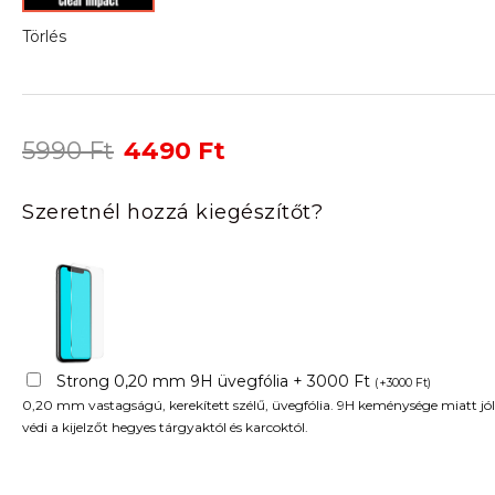
Törlés
Original
Current
5990
Ft
4490
Ft
price
price
was:
is:
Szeretnél hozzá kiegészítőt?
5990 Ft.
4490 Ft.
Strong 0,20 mm 9H üvegfólia + 3000 Ft
(
+
3000
Ft
)
0,20 mm vastagságú, kerekített szélű, üvegfólia. 9H keménysége miatt jól
védi a kijelzőt hegyes tárgyaktól és karcoktól.