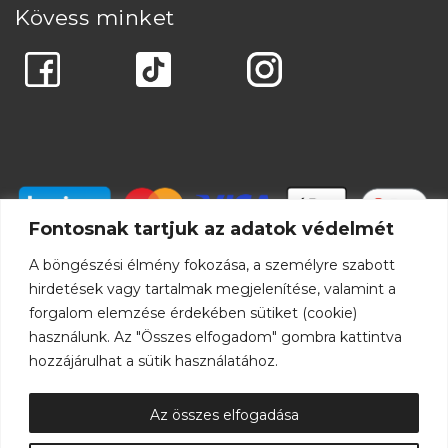
Kövess minket
Fontosnak tartjuk az adatok védelmét
A böngészési élmény fokozása, a személyre szabott
hirdetések vagy tartalmak megjelenítése, valamint a
forgalom elemzése érdekében sütiket (cookie)
használunk. Az "Összes elfogadom" gombra kattintva
hozzájárulhat a sütik használatához.
Az összes elfogadása