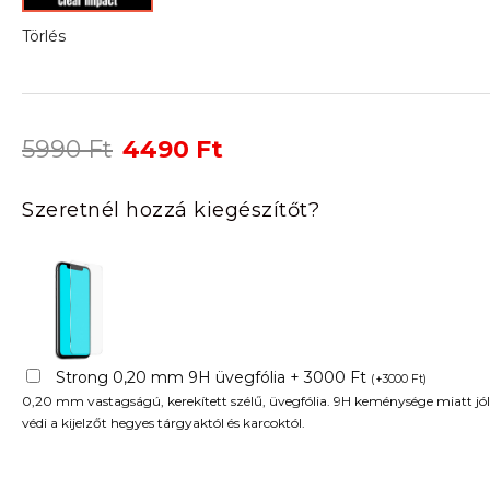
Törlés
Original
Current
5990
Ft
4490
Ft
price
price
was:
is:
Szeretnél hozzá kiegészítőt?
5990 Ft.
4490 Ft.
Strong 0,20 mm 9H üvegfólia + 3000 Ft
(
+
3000
Ft
)
0,20 mm vastagságú, kerekített szélű, üvegfólia. 9H keménysége miatt jól
védi a kijelzőt hegyes tárgyaktól és karcoktól.