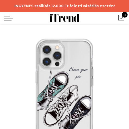
INGYENES szállítás 12.000 Ft feletti vásárlás esetén!
0