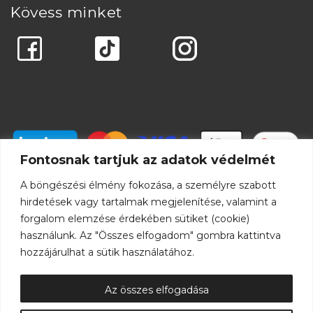
Kövess minket
Fontosnak tartjuk az adatok védelmét
A böngészési élmény fokozása, a személyre szabott
hirdetések vagy tartalmak megjelenítése, valamint a
forgalom elemzése érdekében sütiket (cookie)
használunk. Az "Összes elfogadom" gombra kattintva
hozzájárulhat a sütik használatához.
Az összes elfogadása