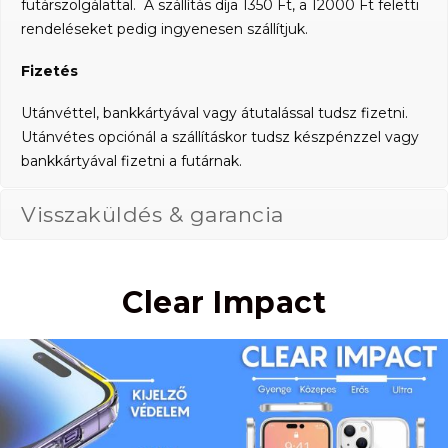
futárszolgálattal. A szállítás díja 1350 Ft, a 12000 Ft feletti
rendeléseket pedig ingyenesen szállítjuk.
Fizetés
Utánvéttel, bankkártyával vagy átutalással tudsz fizetni.
Utánvétes opciónál a szállításkor tudsz készpénzzel vagy
bankkártyával fizetni a futárnak.
Visszaküldés & garancia
Clear Impact