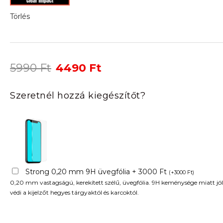
Törlés
Original
Current
5990
Ft
4490
Ft
price
price
was:
is:
Szeretnél hozzá kiegészítőt?
5990 Ft.
4490 Ft.
Strong 0,20 mm 9H üvegfólia + 3000 Ft
(
+
3000
Ft
)
0,20 mm vastagságú, kerekített szélű, üvegfólia. 9H keménysége miatt jól
védi a kijelzőt hegyes tárgyaktól és karcoktól.