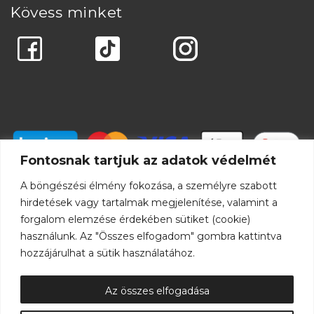
Kövess minket
Fontosnak tartjuk az adatok védelmét
A böngészési élmény fokozása, a személyre szabott
hirdetések vagy tartalmak megjelenítése, valamint a
forgalom elemzése érdekében sütiket (cookie)
használunk. Az "Összes elfogadom" gombra kattintva
hozzájárulhat a sütik használatához.
Az összes elfogadása