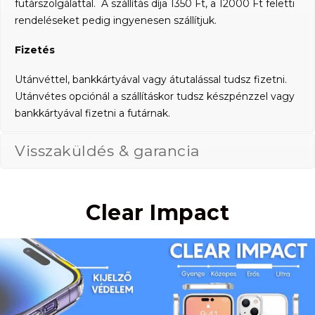
futárszolgálattal. A szállítás díja 1350 Ft, a 12000 Ft feletti
rendeléseket pedig ingyenesen szállítjuk.
Fizetés
Utánvéttel, bankkártyával vagy átutalással tudsz fizetni.
Utánvétes opciónál a szállításkor tudsz készpénzzel vagy
bankkártyával fizetni a futárnak.
Visszaküldés & garancia
Clear Impact