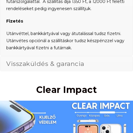
futárszolgálattal. A szállítás díja 1350 Ft, a 12000 Ft feletti
rendeléseket pedig ingyenesen szállítjuk.
Fizetés
Utánvéttel, bankkártyával vagy átutalással tudsz fizetni.
Utánvétes opciónál a szállításkor tudsz készpénzzel vagy
bankkártyával fizetni a futárnak.
Visszaküldés & garancia
Clear Impact