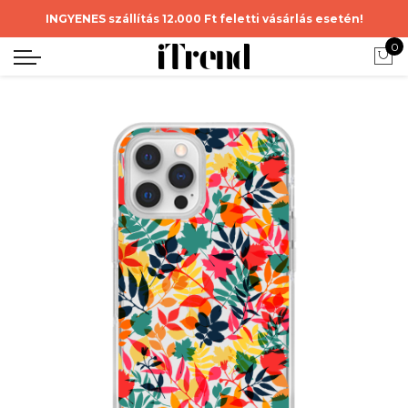
INGYENES szállítás 12.000 Ft feletti vásárlás esetén!
0