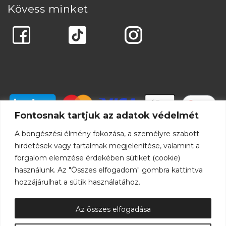
Kövess minket
Fontosnak tartjuk az adatok védelmét
A böngészési élmény fokozása, a személyre szabott
hirdetések vagy tartalmak megjelenítése, valamint a
forgalom elemzése érdekében sütiket (cookie)
használunk. Az "Összes elfogadom" gombra kattintva
hozzájárulhat a sütik használatához.
Az összes elfogadása