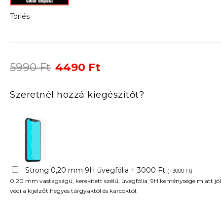
Törlés
Original
Current
5990
Ft
4490
Ft
price
price
was:
is:
Szeretnél hozzá kiegészítőt?
5990 Ft.
4490 Ft.
Strong 0,20 mm 9H üvegfólia + 3000 Ft
(
+
3000
Ft
)
0,20 mm vastagságú, kerekített szélű, üvegfólia. 9H keménysége miatt jól
védi a kijelzőt hegyes tárgyaktól és karcoktól.