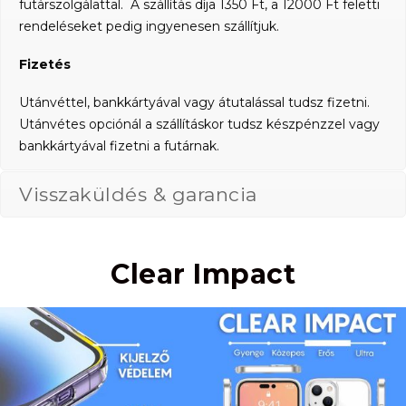
futárszolgálattal. A szállítás díja 1350 Ft, a 12000 Ft feletti
rendeléseket pedig ingyenesen szállítjuk.
Fizetés
Utánvéttel, bankkártyával vagy átutalással tudsz fizetni.
Utánvétes opciónál a szállításkor tudsz készpénzzel vagy
bankkártyával fizetni a futárnak.
Visszaküldés & garancia
Clear Impact