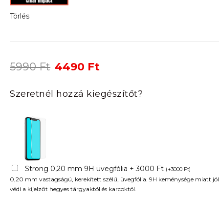
Törlés
Original
Current
5990
Ft
4490
Ft
price
price
was:
is:
Szeretnél hozzá kiegészítőt?
5990 Ft.
4490 Ft.
Strong 0,20 mm 9H üvegfólia + 3000 Ft
(
+
3000
Ft
)
0,20 mm vastagságú, kerekített szélű, üvegfólia. 9H keménysége miatt jól
védi a kijelzőt hegyes tárgyaktól és karcoktól.