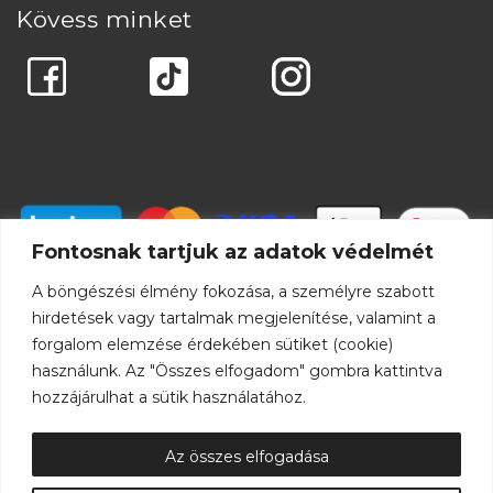
Kövess minket
Fontosnak tartjuk az adatok védelmét
A böngészési élmény fokozása, a személyre szabott
hirdetések vagy tartalmak megjelenítése, valamint a
forgalom elemzése érdekében sütiket (cookie)
használunk. Az "Összes elfogadom" gombra kattintva
hozzájárulhat a sütik használatához.
Az összes elfogadása