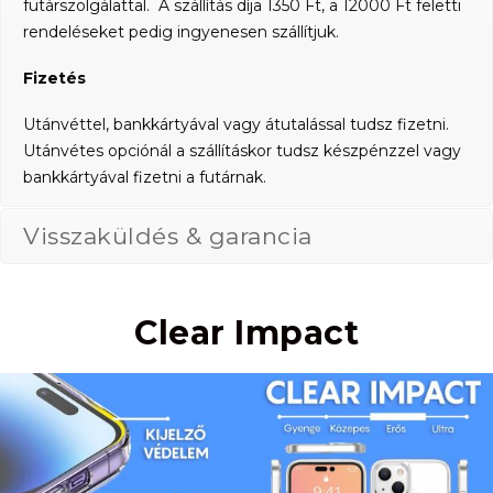
futárszolgálattal. A szállítás díja 1350 Ft, a 12000 Ft feletti
rendeléseket pedig ingyenesen szállítjuk.
Fizetés
Utánvéttel, bankkártyával vagy átutalással tudsz fizetni.
Utánvétes opciónál a szállításkor tudsz készpénzzel vagy
bankkártyával fizetni a futárnak.
Visszaküldés & garancia
Clear Impact