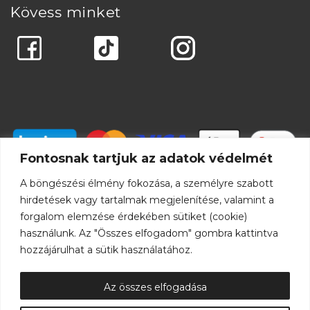
Kövess minket
Fontosnak tartjuk az adatok védelmét
A böngészési élmény fokozása, a személyre szabott
hirdetések vagy tartalmak megjelenítése, valamint a
forgalom elemzése érdekében sütiket (cookie)
használunk. Az "Összes elfogadom" gombra kattintva
hozzájárulhat a sütik használatához.
Az összes elfogadása