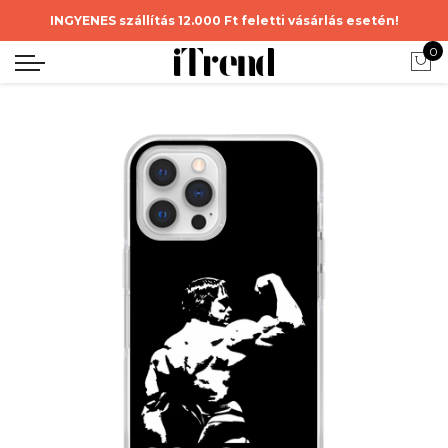
INGYENES szállítás 12.000 Ft feletti vásárlás esetén!
0