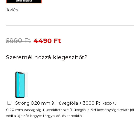
Törlés
Original
Current
5990
Ft
4490
Ft
price
price
was:
is:
Szeretnél hozzá kiegészítőt?
5990 Ft.
4490 Ft.
Strong 0,20 mm 9H üvegfólia + 3000 Ft
(
+
3000
Ft
)
0,20 mm vastagságú, kerekített szélű, üvegfólia. 9H keménysége miatt jól
védi a kijelzőt hegyes tárgyaktól és karcoktól.